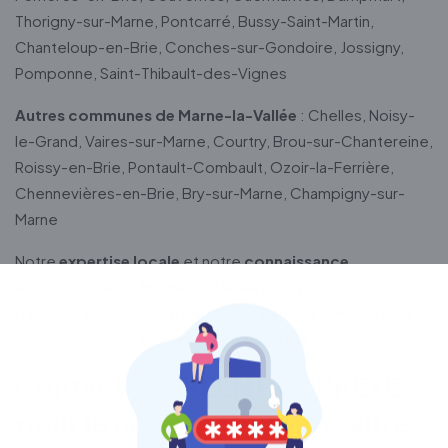
Thorigny-sur-Marne, Pontcarré, Bussy-Saint-Martin,
Chanteloup-en-Brie, Conches-sur-Gondoire, Jossigny,
Pomponne, Saint-Thibault-des-Vignes
Autres communes de Marne-la-Vallée
: Chelles, Noisy-
le-Grand, Vaires-sur-Marne, Courtry, Brou-sur-Chantereine,
Roissy-en-Brie, Pontault-Combault, Ozoir-la-Ferrière,
Chennevières-en-Brie, Bry-sur-Marne, Champigny-sur-
Marne
Notre
expertise locale
et notre
connaissance
approfondie
de
Marne-la-Vallée
nous permettent
d'intervenir rapidement partout en
Seine-et-Marne
pour
tous vos besoins en
nettoyage de vitres professionnel
.
Contactez GREEN PROPRETÉ
pour le nettoyage de vos vitres