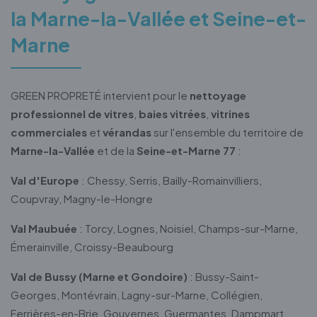
la Marne-la-Vallée et Seine-et-
Marne
GREEN PROPRETÉ intervient pour le
nettoyage
professionnel de vitres
,
baies vitrées
,
vitrines
commerciales
et
vérandas
sur l'ensemble du territoire de
Marne-la-Vallée
et de la
Seine-et-Marne 77
:
Val d'Europe
: Chessy, Serris, Bailly-Romainvilliers,
Coupvray, Magny-le-Hongre
Val Maubuée
: Torcy, Lognes, Noisiel, Champs-sur-Marne,
Émerainville, Croissy-Beaubourg
Val de Bussy (Marne et Gondoire)
: Bussy-Saint-
Georges, Montévrain, Lagny-sur-Marne, Collégien,
Ferrières-en-Brie, Gouvernes, Guermantes, Dampmart,